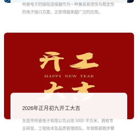
柯睿电子的磁吸连接器作为一种兼具易用性与稳定性
的电子接口方案，正获得越来越广泛的应用。
2026年正月初九开工大吉
东莞市柯睿电子有限公司占地 5000 平方米，拥有专
业研发、工程技术及品质管理团队，年销售额稳步攀
升，更于赣州设立分厂，持续优化产能布局，贴近智