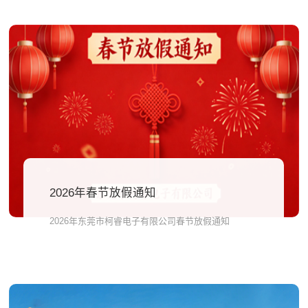
能穿戴市场客户群体，提升交付效率与服务能力。我
们专注 Pogo Pin 顶针、PogoPin 连接器、磁吸连接
器及磁吸线等核心产品研发制造，凭借 140 多台专业
生产设备与精细化工艺管控，日产出量可达 100 万
根，产品通过 ISO9001、ISO14001、ROHS 等多项
权威认证，广泛应用于智能穿戴、移动通讯、电子
烟、美容仪器等领域，远销欧美、日韩等全球市场。
2026年春节放假通知
2026年东莞市柯睿电子有限公司春节放假通知